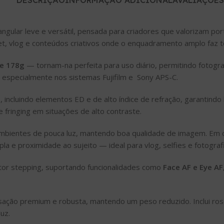
DESCRIÇÃO
INFORMAÇÃO ADICIONAL
AVALIAÇÕES 
ngular leve e versátil, pensada para criadores que valorizam p
eet, vlog e conteúdos criativos onde o enquadramento amplo faz t
e 178g
— tornam-na perfeita para uso diário, permitindo fotogra
 especialmente nos sistemas Fujifilm e Sony APS-C.
s
, incluindo elementos ED e de alto índice de refração, garantindo
 fringing em situações de alto contraste.
ambientes de pouca luz, mantendo boa qualidade de imagem. Em 
a e proximidade ao sujeito — ideal para vlog, selfies e fotografi
otor stepping, suportando funcionalidades como
Face AF e Eye AF
sação premium e robusta, mantendo um peso reduzido. Inclui rosc
uz.