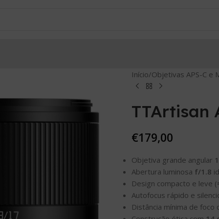
Início
Objetivas APS-C e M
TTArtisan
€
179,00
Objetiva grande angular
Abertura luminosa
f/1.8
id
Design compacto e leve (
Autofocus rápido e silen
Distância mínima de foco
Construção ótica com
14 