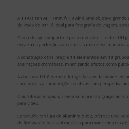
A
TTArtisan AF 17mm f/1.8 Air
é uma objetiva grande a
de visão de
81°
, é ideal para fotografia de viagem, str
O seu design compacto e peso reduzido — entre
161g 
encaixa na perfeição com câmaras mirrorless modernas,
A construção ótica integra
14 elementos em 10 grupo
aberrações cromáticas, minimizando efeitos como purple
A abertura
f/1.8
permite fotografar com facilidade em 
abre portas a composições criativas com perspetiva ampl
O autofocus é rápido, silencioso e preciso graças ao m
para vídeo.
Construída em
liga de alumínio 5052
, oferece uma sen
de firmware e para-sol metálico para maior controlo de l