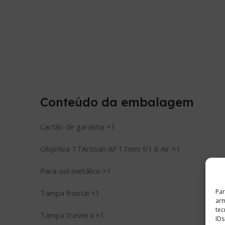
Conteúdo da embalagem
Cartão de garantia ×1
Objetiva TTArtisan AF 17mm f/1.8 Air ×1
Para-sol metálico ×1
Par
Tampa frontal ×1
arm
tec
Tampa traseira ×1
IDs