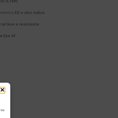
o de
0,18m
lementos
ED e alto índice
tal leve e resistente
e Eye AF
 ou