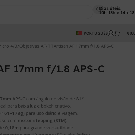
Dias úteis.
10h-13h e 14h-18
€
0,
PORTUGUÊS
icro 4/3
Objetivas AF
TTArtisan AF 17mm f/1.8 APS-C
 AF 17mm f/1.8 APS-C
17mm APS-C
com ângulo de visão de 81°.
eal para baixa luz e bokeh criativo.
≈161–178g
) para uso diário e viagem.
cioso com
motor stepping (STM)
.
 de
0,18m
para grande versatilidade.
elementos em 10 grupos
(ED e alto índice).