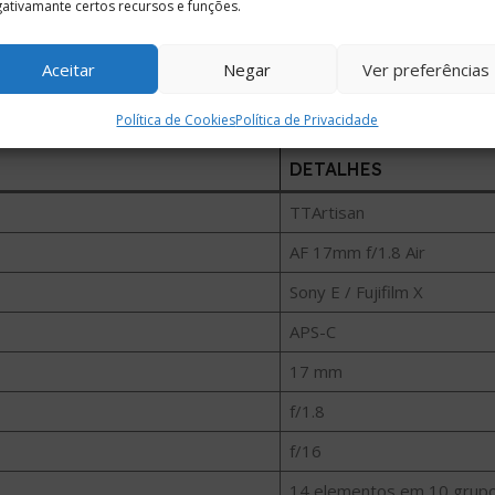
ativamante certos recursos e funções.
Aceitar
Negar
Ver preferências
Política de Cookies
Política de Privacidade
DETALHES
TTArtisan
AF 17mm f/1.8 Air
Sony E / Fujifilm X
APS-C
17 mm
f/1.8
f/16
14 elementos em 10 grup