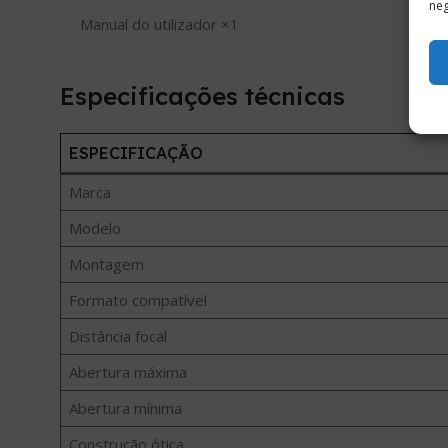
neg
Manual do utilizador ×1
Especificações técnicas
ESPECIFICAÇÃO
Marca
Modelo
Montagem
Formato compatível
Distância focal
Abertura máxima
Abertura mínima
Construção ótica