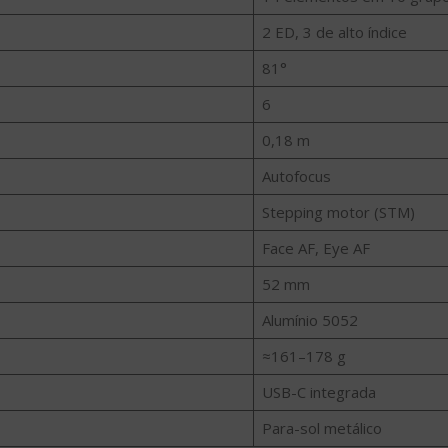
2 ED, 3 de alto índice
81°
6
0,18 m
Autofocus
Stepping motor (STM)
Face AF, Eye AF
52 mm
Alumínio 5052
≈161–178 g
USB-C integrada
Para-sol metálico