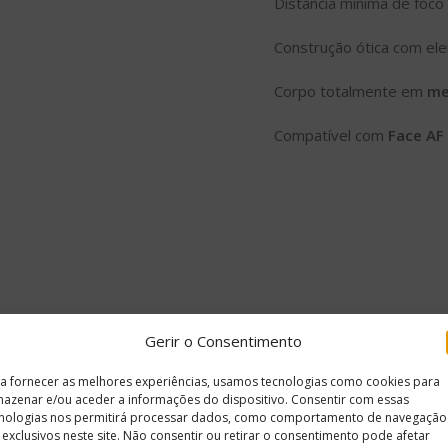
Distância mínima de foc
Construção ótica com e
Corpo totalmente em
me
Compatível com
Face AF 
Gerir o Consentimento
a fornecer as melhores experiências, usamos tecnologias como cookies para
azenar e/ou aceder a informações do dispositivo. Consentir com essas
nologias nos permitirá processar dados, como comportamento de navegação
 exclusivos neste site. Não consentir ou retirar o consentimento pode afetar