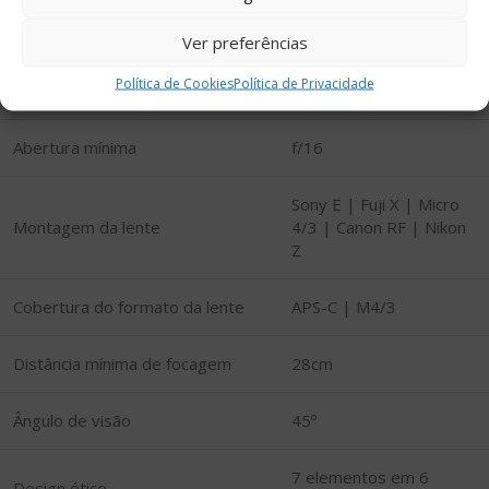
bokeh agradável.
Especificações
Ver preferências
Política de Cookies
Política de Privacidade
Abertura máxima
f/1.4
Abertura mínima
f/16
Sony E | Fuji X | Micro
Montagem da lente
4/3 | Canon RF | Nikon
Z
Cobertura do formato da lente
APS-C | M4/3
Distância mínima de focagem
28cm
Ângulo de visão
45º
7 elementos em 6
Design ótico